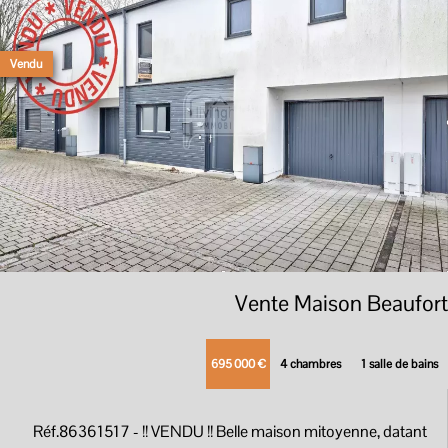
Vendu
Vente Maison Beaufort
695 000 €
4 chambres
1 salle de bains
Réf.86361517
- !! VENDU !! Belle maison mitoyenne, datant