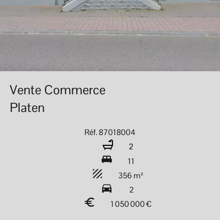
Vente Commerce
Platen
Réf. 87018004
2
11
356 m²
2
1 050 000 €