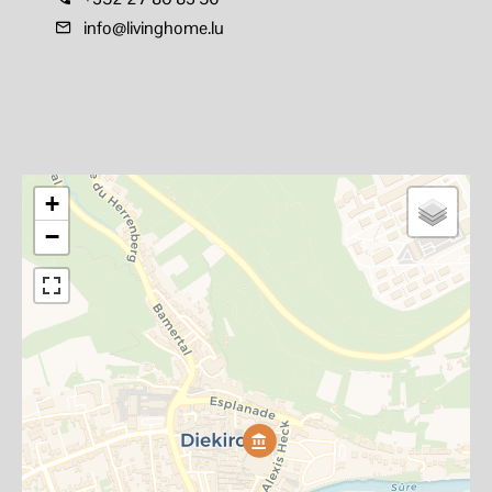
info@livinghome.lu
+
−