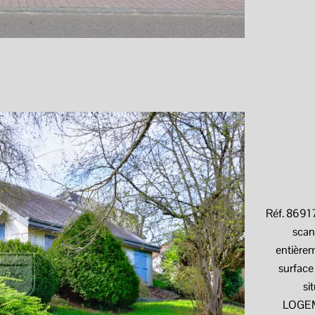
Réf. 869
scan
entièrem
surface
si
LOGEME