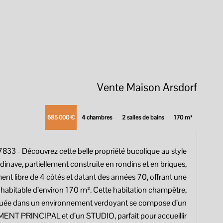
Vente Maison Arsdorf
685 000 €
4 chambres
2 salles de bains
170 m²
17833
- Découvrez cette belle propriété bucolique au style
dinave, partiellement construite en rondins et en briques,
ent libre de 4 côtés et datant des années 70, offrant une
 habitable d’environ 170 m². Cette habitation champêtre,
tuée dans un environnement verdoyant se compose d’un
NT PRINCIPAL et d’un STUDIO, parfait pour accueillir