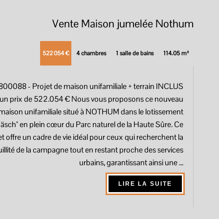
Vente Maison jumelée Nothum
522 054 €
4 chambres
1 salle de bains
114.05 m²
6800088
- Projet de maison unifamiliale + terrain INCLUS
 un prix de 522.054 € Nous vous proposons ce nouveau
 maison unifamiliale situé à NOTHUM dans le lotissement
äsch" en plein cœur du Parc naturel de la Haute Sûre. Ce
et offre un cadre de vie idéal pour ceux qui recherchent la
illité de la campagne tout en restant proche des services
urbains, garantissant ainsi une ...
LIRE LA SUITE