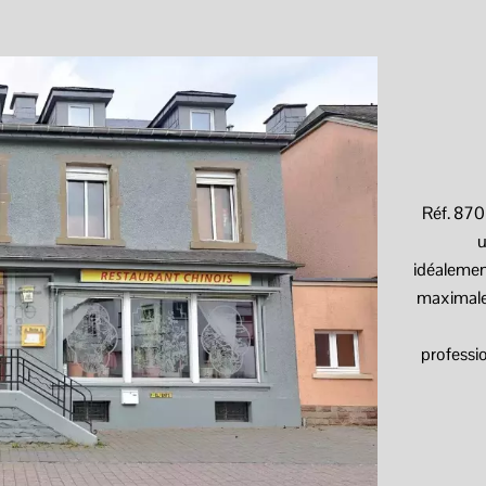
Réf. 87
u
idéalement
maximale,
professio