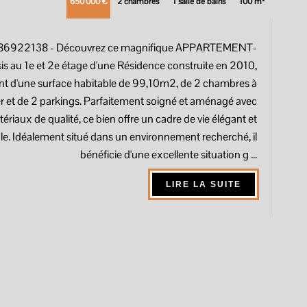
650 000 €
2 chambres
1 salle de bains
100 m²
 86922138
- Découvrez ce magnifique APPARTEMENT-
s au 1e et 2e étage d'une Résidence construite en 2010,
nt d'une surface habitable de 99,10m2, de 2 chambres à
 et de 2 parkings. Parfaitement soigné et aménagé avec
ériaux de qualité, ce bien offre un cadre de vie élégant et
le. Idéalement situé dans un environnement recherché, il
bénéficie d'une excellente situation g ...
LIRE LA SUITE