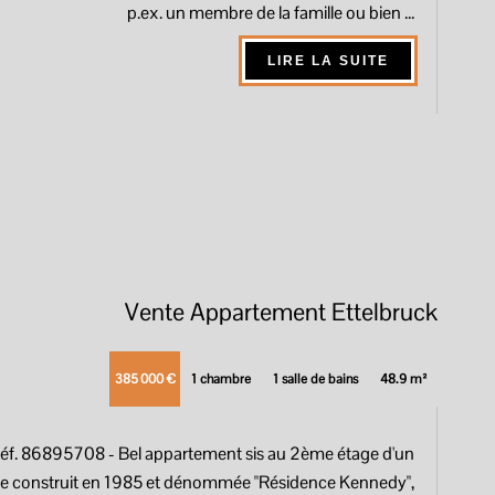
p.ex. un membre de la famille ou bien ...
LIRE LA SUITE
Vente Appartement Ettelbruck
385 000 €
1 chambre
1 salle de bains
48.9 m²
éf. 86895708
- Bel appartement sis au 2ème étage d'un
 construit en 1985 et dénommée "Résidence Kennedy",