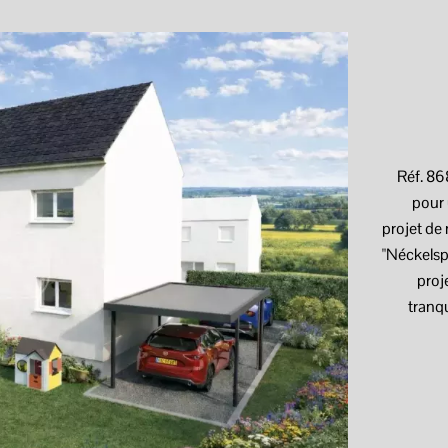
Réf. 8
pour
projet de
"Néckelsp
proj
tranqu