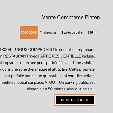
Vente Commerce Platen
1 050 000 €
11 chambres
2 salles de bains
356 m²
018004
- !! SOUS COMPROMIS !! Immeuble comprenant
n RESTAURANT avec PARTIE RESIDENTIELLE incluse,
 implanté sur un axe principal bénéficiant d'une visibilité
 dans une zone dynamique et attractive. Cette propriété
est parfaite pour ceux qui souhaitent concilier activité
nnelle et habitat sur place. ATOUT: Un parking public est
disponible à 50 mètres, ainsi qu'une air ...
LIRE LA SUITE