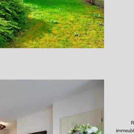
R
immeuble