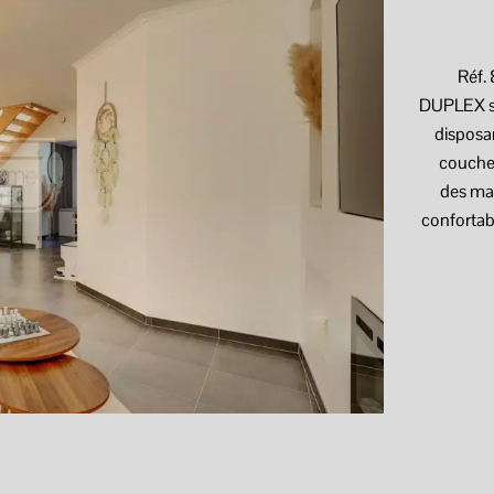
Réf.
DUPLEX si
disposa
coucher
des mat
confortab