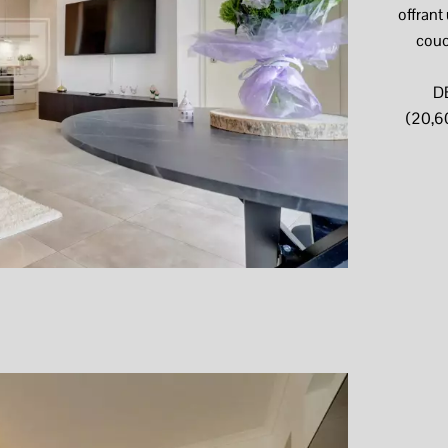
offrant
couc
DE
(20,60