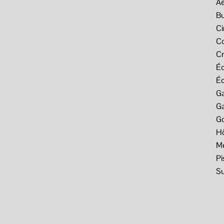
Aé
B
C
C
C
Éc
Éc
G
Ga
Go
Hô
M
Pi
S