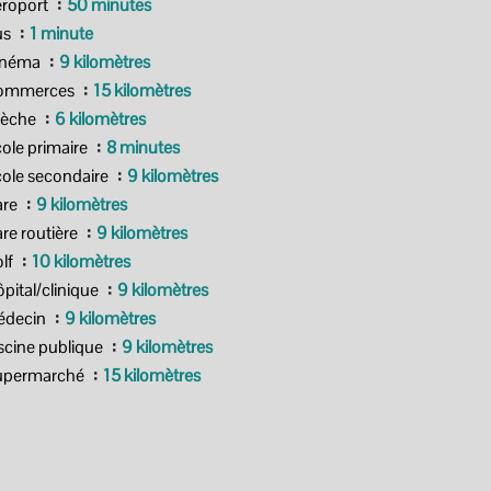
roport
50 minutes
us
1 minute
inéma
9 kilomètres
ommerces
15 kilomètres
rèche
6 kilomètres
ole primaire
8 minutes
ole secondaire
9 kilomètres
are
9 kilomètres
re routière
9 kilomètres
lf
10 kilomètres
pital/clinique
9 kilomètres
édecin
9 kilomètres
scine publique
9 kilomètres
upermarché
15 kilomètres