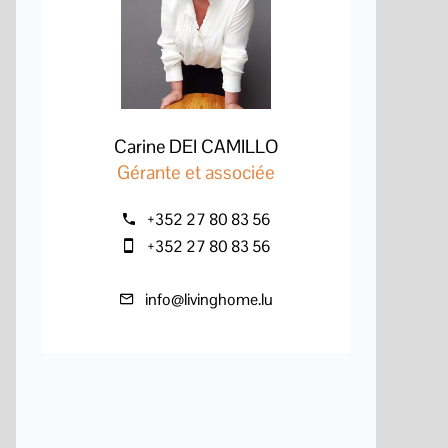
Carine DEI CAMILLO
Gérante et associée
+352 27 80 83 56
+352 27 80 83 56
info@livinghome.lu