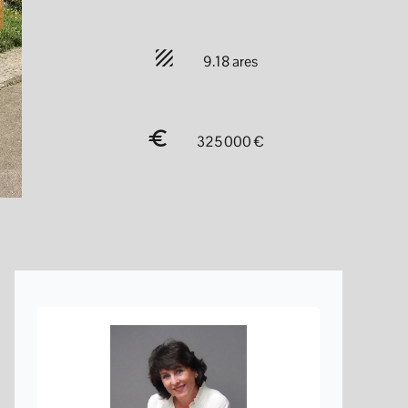
9.18 ares
325 000 €