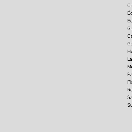
C
Éc
Éc
G
Ga
Go
Hô
L
M
Pa
Pi
Ro
Sa
S