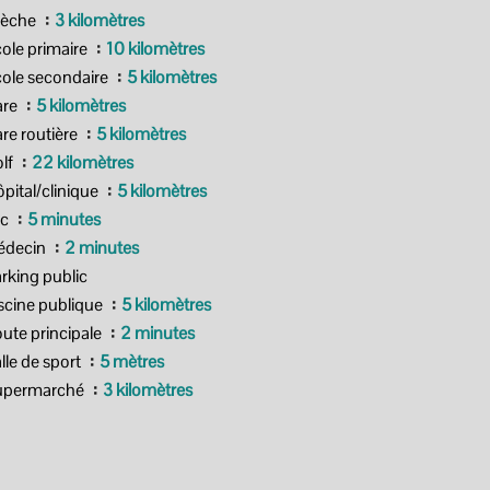
rèche
3 kilomètres
ole primaire
10 kilomètres
ole secondaire
5 kilomètres
are
5 kilomètres
re routière
5 kilomètres
lf
22 kilomètres
pital/clinique
5 kilomètres
ac
5 minutes
édecin
2 minutes
rking public
scine publique
5 kilomètres
ute principale
2 minutes
lle de sport
5 mètres
upermarché
3 kilomètres