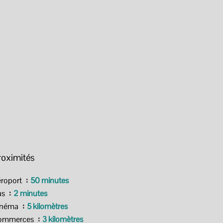
roximités
roport
50 minutes
us
2 minutes
inéma
5 kilomètres
ommerces
3 kilomètres