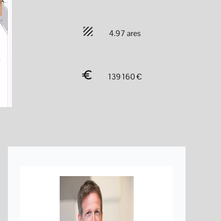
4.97 ares
139 160 €