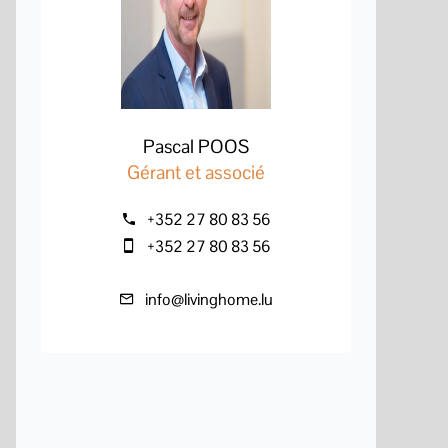
Pascal POOS
Gérant et associé
+352 27 80 83 56
+352 27 80 83 56
info@livinghome.lu