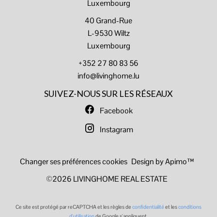
Luxembourg
40 Grand-Rue
L-9530 Wiltz
Luxembourg
+352 27 80 83 56
info@livinghome.lu
SUIVEZ-NOUS SUR LES RÉSEAUX
Facebook
Instagram
Changer ses préférences cookies
Design by
Apimo™
©2026 LIVINGHOME REAL ESTATE
Ce site est protégé par reCAPTCHA et les règles de
confidentialité
et les
conditions
d'utilisation
de Google s'appliquent.