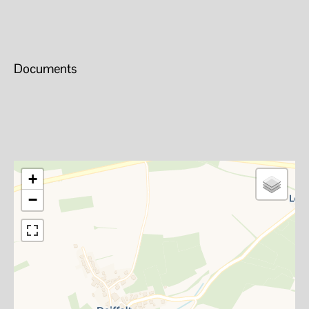
Documents
+
−