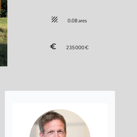
0.08 ares
235 000 €