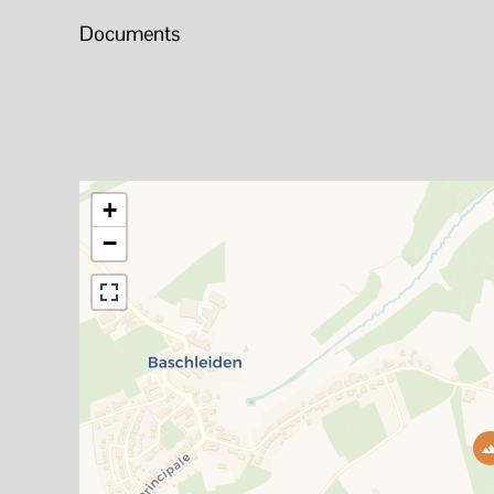
Documents
+
−