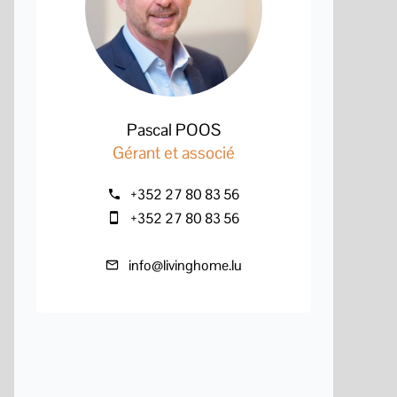
Pascal POOS
Gérant et associé
+352 27 80 83 56
+352 27 80 83 56
info@livinghome.lu