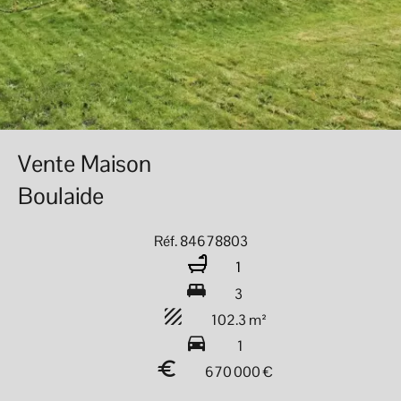
Vente Maison
Boulaide
Réf. 84678803
1
3
102.3 m²
1
670 000 €