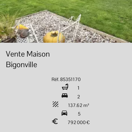
Vente Maison
Bigonville
Réf. 85351170
1
2
137.62 m²
5
792 000 €