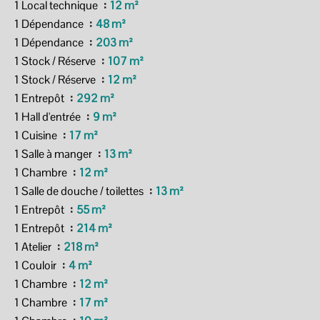
1 Local technique
12 m²
1 Dépendance
48 m²
1 Dépendance
203 m²
1 Stock / Réserve
107 m²
1 Stock / Réserve
12 m²
1 Entrepôt
292 m²
1 Hall d'entrée
9 m²
1 Cuisine
17 m²
1 Salle à manger
13 m²
1 Chambre
12 m²
1 Salle de douche / toilettes
13 m²
1 Entrepôt
55 m²
1 Entrepôt
214 m²
1 Atelier
218 m²
1 Couloir
4 m²
1 Chambre
12 m²
1 Chambre
17 m²