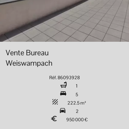
Vente Bureau
Weiswampach
Réf. 86093928
1
5
222.5 m²
2
950 000 €