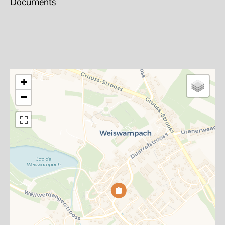
Documents
+
−