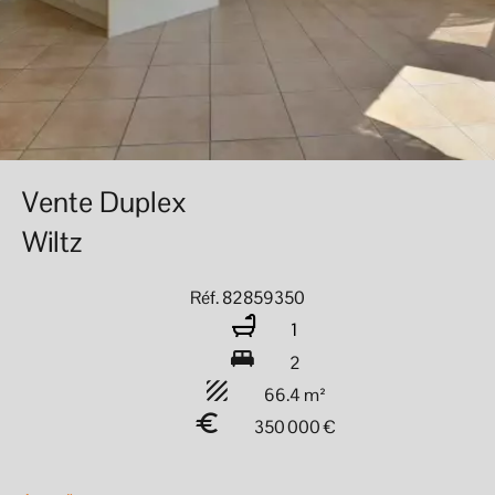
Vente Duplex
Wiltz
Réf. 82859350
1
2
66.4 m²
350 000 €