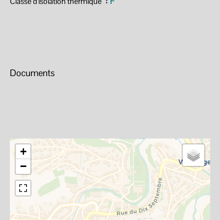
Classe d'isolation thermique
F
Documents
+
−