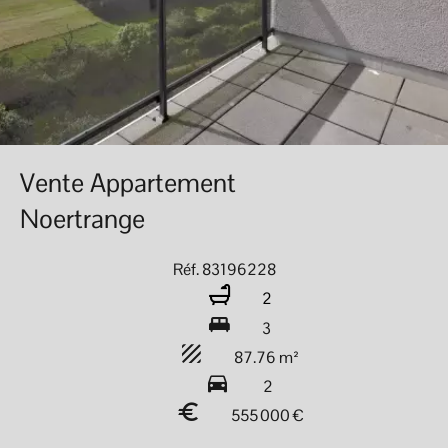
Vente Appartement
Noertrange
Réf. 83196228
2
3
87.76 m²
2
555 000 €