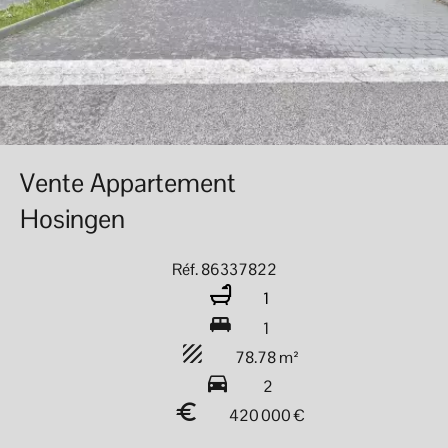
Vente Appartement
Hosingen
Réf. 86337822
1
1
78.78 m²
2
420 000 €