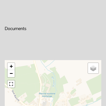
Documents
+
−