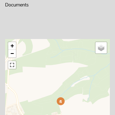
Documents
+
−