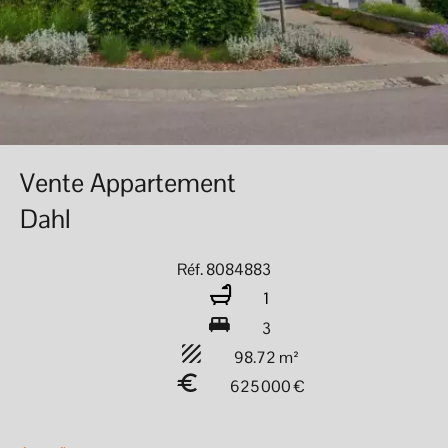
Vente Appartement
Dahl
Réf. 8084883
1
3
98.72 m²
625 000 €