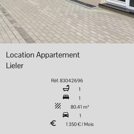
Location Appartement
Lieler
Réf. 83042696
1
1
80.41 m²
1
1 350 € / Mois